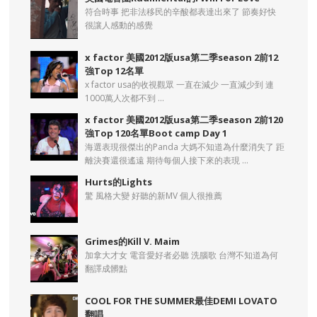
符合時事 把非法移民的辛酸都表達出來了 節奏好快
很讓人感動的感覺
x factor 美國2012版usa第二季season 2前12
強Top 12名單
x factor usa的收視觀眾 一直在減少 一直減少到 連
1000萬人次都不到 ...
x factor 美國2012版usa第二季season 2前120
強Top 120名單Boot camp Day 1
海選表現很傑出的Panda 大媽不知道為什麼消失了 距
離決賽還很遙遠 期待每個人接下來的表現 ...
Hurts的Lights
驚 風格大變 好聽的新MV 個人很推薦
Grimes的Kill V. Maim
加拿大才女 電音愛好者必聽 洗腦歌 台灣不知道為何
翻譯成髒點
COOL FOR THE SUMMER最佳DEMI LOVATO
翻唱