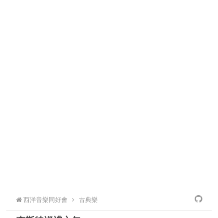
西洋音樂同好會
古典樂