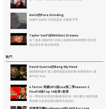
Avicii的Pure Grinding
拍攝手法好炫 可惜我還是 沒看懂 哭哭
Taylor Swift的Wildest Dreams
加了超多分數的MV 好精心挑選的純情感覺耶 歌詞意
境忠實呈現 復古唯美風
熱門
David Guetta的Bang My Head
慢慢慢的版本 個人覺得原版比較好聽 依舊很推Sia 還
有Fetty Wap
x factor 美國2012版usa第二季season 2
Final16強Top 16名單+歌單
這一季的收音還是很爛 劇場弄成一個大舞台 雖然有豪
華排舞 但是卻沒辦法顯得出歌的好 ...
英國電音團Rudimental的I Will For Love