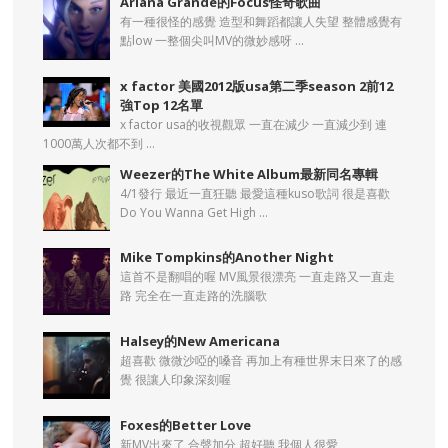
Ariana Grande的Focus怪奇歌曲
有一種很怪的感覺 造型和舞蹈都讓人失望 整體感覺有
點low 一整個尖叫MV的微妙感呀 ...
x factor 美國2012版usa第二季season 2前12
強Top 12名單
x factor usa的收視觀眾 一直在減少 一直減少到 連
1000萬人次都不到 ...
Weezer的The White Album最新同名專輯
4/1發行 最近一直狂聽 最愛這種kuso歌詞 很是喜歡
Do You Wanna Get High ...
Mike Tompkins的Another Night
這首不是翻唱的喔 MV風景很漂亮 一直走路又一直走
路 完全在一直走路的洗腦歌
Halsey的New Americana
超喜歡 微微沙啞的嗓音 再加上有種世界末日來了的感
覺 很讓人印象深刻喔
Foxes的Better Love
新MV出來了 合聲加分 超好聽 我個人很愛