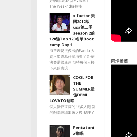
好聽耶 終於 新MV出來了
The Weeknd好棒棒
x factor 美
國2012版
usa第二季
season 2前
120強Top 120名單Boot
camp Day 1
海選表現很傑出的Panda 大
媽不知道為什麼消失了 距離
同場推薦
決賽還很遙遠 期待每個人接
下來的表現 ...
COOL FOR
THE
SUMMER最
佳DEMI
LOVATO翻唱
個人蠻愛這首的 很多人翻 新
的翻唱陸續出來之後 整理了
一下
Pentatoni
x翻唱