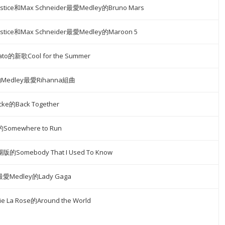
 Justice和Max Schneider最愛Medley的Bruno Mars
 Justice和Max Schneider最愛Medley的Maroon 5
ato的新歌Cool for the Summer
的Medley最愛Rihanna組曲
icke的Back Together
的Somewhere to Run
Somebody That I Used To Know
最愛Medley的Lady Gaga
e La Rose的Around the World