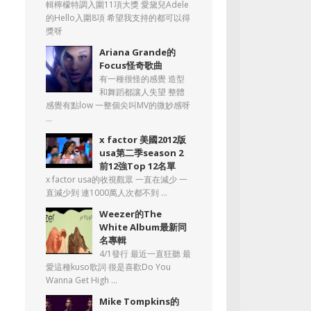
輯檸檬特調入圍11項大獎 愛黛兒Adele
的Hello入圍8項 希望我支持的都可以得
獎呀
Ariana Grande的
Focus怪奇歌曲
有一種很怪的感覺 造型
和舞蹈都讓人失望 整體
感覺有點low 一整個尖叫MV的微妙感呀
...
x factor 美國2012版
usa第二季season 2
前12強Top 12名單
x factor usa的收視觀眾 一直在減少 一
直減少到 連1000萬人次都不到 ...
Weezer的The
White Album最新同
名專輯
4/1發行 最近一直狂聽 最
愛這種kuso歌詞 很是喜歡Do You
Wanna Get High ...
Mike Tompkins的