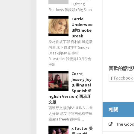
Fighting
Shadows 張靚穎+Big Sean
Carrie
Underwoo
d的Smoke
Break
身材恢復了耶 鄉村曲風超讚
的啦 木下首波主打Smoke
Break的MV 新專輯
Storyteller我覺得10月份會
推出
喜歡的話也
Corre,
Facebook
Jesse y Joy
(Bilingual
Spanish/E
nglish Version) 西班牙
文版
西班牙文版的PAULINA 非常
相關
之好聽 感受得到吉他有苦練
跟ana free有得拼喔 ...
The Good
x factor 美