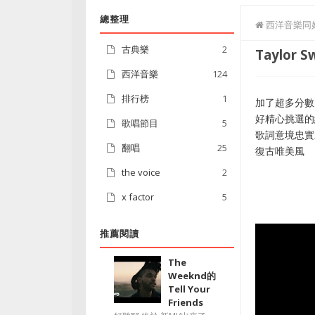
總整理
西洋音樂同
古典樂
2
Taylor S
西洋音樂
124
排行榜
1
加了超多分數
好精心挑選的
歌唱節目
5
歌詞意境忠實
翻唱
25
復古唯美風
the voice
2
x factor
5
推薦閱讀
The
Weeknd的
Tell Your
Friends