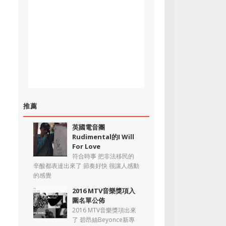
推薦
英國電音團
Rudimental的I Will
For Love
符合時事 把非法移民的
辛酸都表達出來了 節奏好快 很讓人感動
的感覺
2016 MTV音樂獎項入
圍名單公佈
2016 MTV音樂獎項出來
了 碧昂絲Beyonce新專