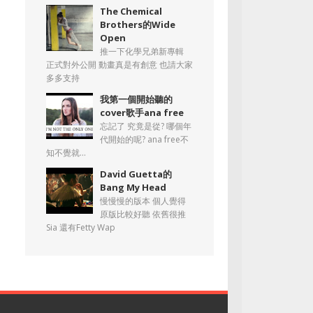
The Chemical
Brothers的Wide
Open
推一下化學兄弟新專輯
正式對外公開 動畫真是有創意 也請大家
多多支持
我第一個開始聽的
cover歌手ana free
忘記了 究竟是從? 哪個年
代開始的呢? ana free不
知不覺就...
David Guetta的
Bang My Head
慢慢慢的版本 個人覺得
原版比較好聽 依舊很推
Sia 還有Fetty Wap