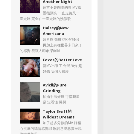
Another Night
這首不是翻唱的喔 MV風
景很漂亮 一直走路又一
直走路 完全在一直走路的洗腦歌
Halsey的New
Americana
超喜歡 微微沙啞的嗓音
再加上有種世界末日來了
的感覺 很讓人印象深刻喔
Foxes的Better Love
新MV出來了 合聲加分 超
好聽 我個人很愛
Avicii的Pure
Grinding
拍攝手法好炫 可惜我還
是 沒看懂 哭哭
Taylor Swift的
Wildest Dreams
加了超多分數的MV 好精
心挑選的純情感覺耶 歌詞意境忠實呈現