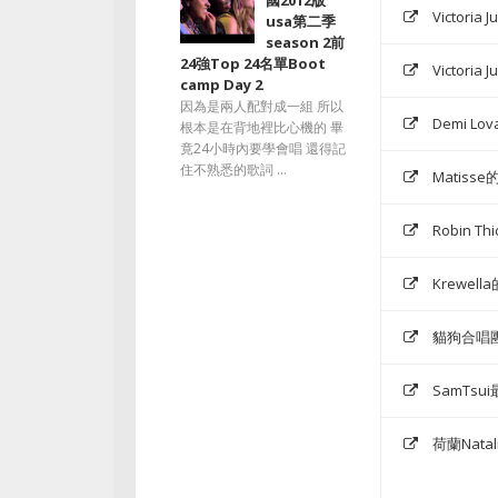
國2012版
Victoria
usa第二季
season 2前
24強Top 24名單Boot
Victoria
camp Day 2
因為是兩人配對成一組 所以
Demi Lov
根本是在背地裡比心機的 畢
竟24小時內要學會唱 還得記
住不熟悉的歌詞 ...
Matisse
Robin Th
Krewella
貓狗合唱團版的
SamTsui
荷蘭Natali