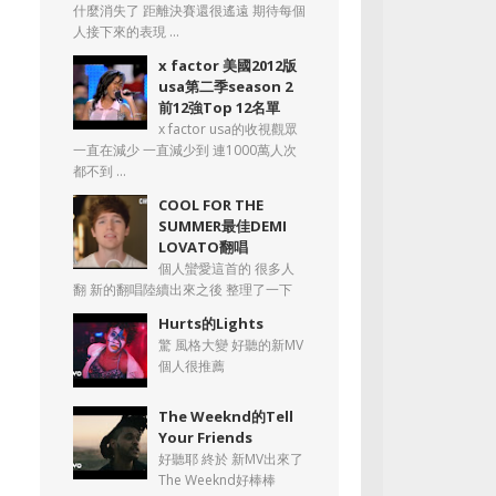
什麼消失了 距離決賽還很遙遠 期待每個
人接下來的表現 ...
x factor 美國2012版
usa第二季season 2
前12強Top 12名單
x factor usa的收視觀眾
一直在減少 一直減少到 連1000萬人次
都不到 ...
COOL FOR THE
SUMMER最佳DEMI
LOVATO翻唱
個人蠻愛這首的 很多人
翻 新的翻唱陸續出來之後 整理了一下
Hurts的Lights
驚 風格大變 好聽的新MV
個人很推薦
The Weeknd的Tell
Your Friends
好聽耶 終於 新MV出來了
The Weeknd好棒棒