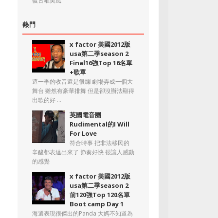
復古唯美風
熱門
x factor 美國2012版
usa第二季season 2
Final16強Top 16名單
+歌單
這一季的收音還是很爛 劇場弄成一個大
舞台 雖然有豪華排舞 但是卻沒辦法顯得
出歌的好 ...
英國電音團
Rudimental的I Will
For Love
符合時事 把非法移民的
辛酸都表達出來了 節奏好快 很讓人感動
的感覺
x factor 美國2012版
usa第二季season 2
前120強Top 120名單
Boot camp Day 1
海選表現很傑出的Panda 大媽不知道為