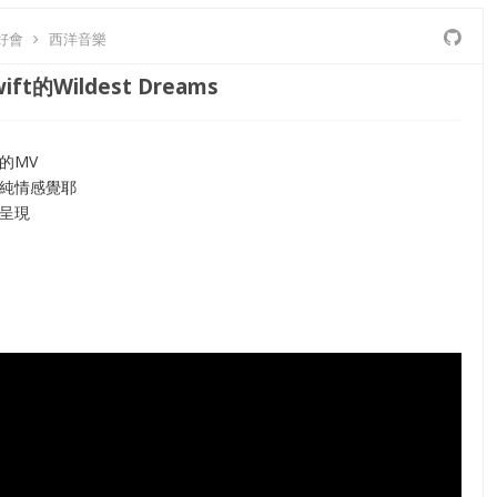
好會
西洋音樂
wift的Wildest Dreams
的MV
純情感覺耶
呈現