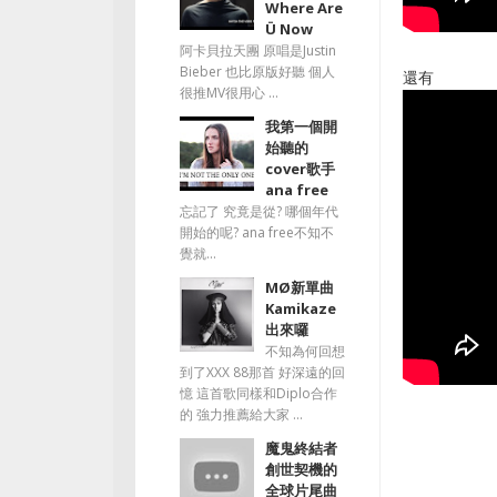
Where Are
Ü Now
阿卡貝拉天團 原唱是Justin
Bieber 也比原版好聽 個人
還有
很推MV很用心 ...
我第一個開
始聽的
cover歌手
ana free
忘記了 究竟是從? 哪個年代
開始的呢? ana free不知不
覺就...
MØ新單曲
Kamikaze
出來囉
不知為何回想
到了XXX 88那首 好深遠的回
憶 這首歌同樣和Diplo合作
的 強力推薦給大家 ...
魔鬼終結者
創世契機的
全球片尾曲