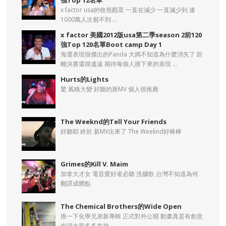
強Top 12名單
x factor usa的收視觀眾 一直在減少 一直減少到 連
1000萬人次都不到 ...
x factor 美國2012版usa第二季season 2前120
強Top 120名單Boot camp Day 1
海選表現很傑出的Panda 大媽不知道為什麼消失了 距
離決賽還很遙遠 期待每個人接下來的表現 ...
Hurts的Lights
驚 風格大變 好聽的新MV 個人很推薦
The Weeknd的Tell Your Friends
好聽耶 終於 新MV出來了 The Weeknd好棒棒
Grimes的Kill V. Maim
加拿大才女 電音愛好者必聽 洗腦歌 台灣不知道為何
翻譯成髒點
The Chemical Brothers的Wide Open
推一下化學兄弟新專輯 正式對外公開 動畫真是有創意
也請大家多多支持