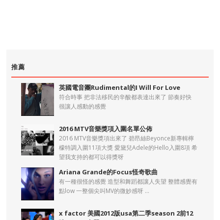
推薦
英國電音團Rudimental的I Will For Love
符合時事 把非法移民的辛酸都表達出來了 節奏好快
很讓人感動的感覺
2016 MTV音樂獎項入圍名單公佈
2016 MTV音樂獎項出來了 碧昂絲Beyonce新專輯檸
檬特調入圍11項大獎 愛黛兒Adele的Hello入圍8項 希
望我支持的都可以得獎呀
Ariana Grande的Focus怪奇歌曲
有一種很怪的感覺 造型和舞蹈都讓人失望 整體感覺有
點low 一整個尖叫MV的微妙感呀 ...
x factor 美國2012版usa第二季season 2前12