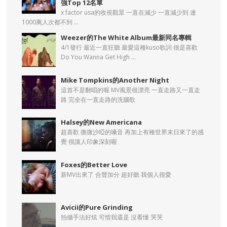
強Top 12名單
x factor usa的收視觀眾 一直在減少 一直減少到 連
1000萬人次都不到 ...
Weezer的The White Album最新同名專輯
4/1發行 最近一直狂聽 最愛這種kuso歌詞 很是喜歡
Do You Wanna Get High ...
Mike Tompkins的Another Night
這首不是翻唱的喔 MV風景很漂亮 一直走路又一直走
路 完全在一直走路的洗腦歌
Halsey的New Americana
超喜歡 微微沙啞的嗓音 再加上有種世界末日來了的感
覺 很讓人印象深刻喔
Foxes的Better Love
新MV出來了 合聲加分 超好聽 我個人很愛
Avicii的Pure Grinding
拍攝手法好炫 可惜我還是 沒看懂 哭哭