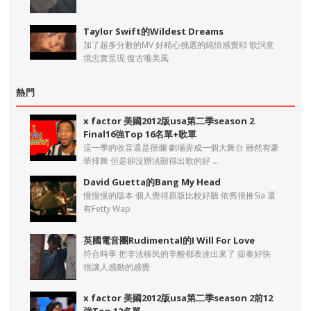
Taylor Swift的Wildest Dreams
加了超多分數的MV 好精心挑選的純情感覺耶 歌詞意
境忠實呈現 復古唯美風
熱門
x factor 美國2012版usa第二季season 2
Final16強Top 16名單+歌單
這一季的收音還是很爛 劇場弄成一個大舞台 雖然有豪
華排舞 但是卻沒辦法顯得出歌的好 ...
David Guetta的Bang My Head
慢慢慢的版本 個人覺得原版比較好聽 依舊很推Sia 還
有Fetty Wap
英國電音團Rudimental的I Will For Love
符合時事 把非法移民的辛酸都表達出來了 節奏好快
很讓人感動的感覺
x factor 美國2012版usa第二季season 2前12