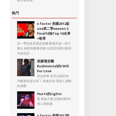
復古唯美風
熱門
x factor 美國2012版
usa第二季season 2
Final16強Top 16名單
+歌單
這一季的收音還是很爛 劇場弄成一個大
舞台 雖然有豪華排舞 但是卻沒辦法顯得
出歌的好 ...
英國電音團
Rudimental的I Will
For Love
符合時事 把非法移民的
辛酸都表達出來了 節奏好快 很讓人感動
的感覺
Hurts的Lights
驚 風格大變 好聽的新MV
個人很推薦
x factor 美國2012版