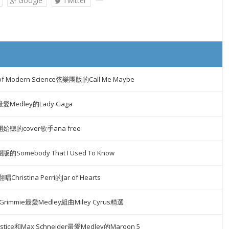
Google
Twitter
 of Modern Science弦樂團版的Call Me Maybe
最愛Medley的Lady Gaga
聽的cover歌手ana free
Somebody That I Used To Know
唱Christina Perri的Jar of Hearts
na Grimmie最愛Medley組曲Miley Cyrus精選
 Justice和Max Schneider最愛Medley的Maroon 5