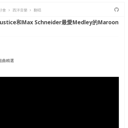
好會
西洋音樂
翻唱
a Justice和Max Schneider最愛Medley的Maroon
的組曲精選