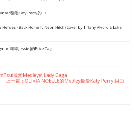
ynard翻唱Katy Perry的E.T
 Heroes - Back Home ft. Neon Hitch (Cover by Tiffany Alvord & Luke
ynard翻唱Jessie J的Price Tag
Tsui最愛Medley的Lady Gaga
上一篇：OLIVIA NOELLE的Medley最愛Katy Perry 組曲