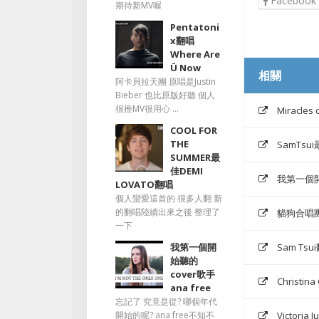
Facebook
期待新MV喔
Pentatoni
x翻唱
Where Are
Ü Now
相關
阿卡貝拉天團 原唱是Justin
Bieber 也比原版好聽 個人
很推MV很用心 ...
Miracles
COOL FOR
THE
SamTsui
SUMMER最
佳DEMI
我第一個開始
LOVATO翻唱
個人蠻愛這首的 很多人翻 新
的翻唱陸續出來之後 整理了
貓狗合唱團版的
一下
Sam Tsui翻
我第一個開
始聽的
cover歌手
Christi
ana free
忘記了 究竟是從? 哪個年代
Victoria
開始的呢? ana free不知不