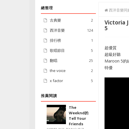
總整理
西洋音樂同
古典樂
2
Victori
5
西洋音樂
124
排行榜
1
超優質
歌唱節目
5
超級好聽
翻唱
25
Maroon 5
特優
the voice
2
x factor
5
推薦閱讀
The
Weeknd的
Tell Your
Friends