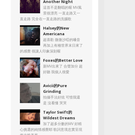
Another Night
這首不是翻唱的喔 MV風
景很漂亮 一直走路又一
直走路 完全在一直走路的洗腦歌
Halsey的New
Americana
超喜歡 微微沙啞的嗓音
再加上有種世界末日來了
的感覺 很讓人印象深刻喔
Foxes的Better Love
新MV出來了 合聲加分 超
好聽 我個人很愛
Avicii的Pure
Grinding
拍攝手法好炫 可惜我還
是 沒看懂 哭哭
Taylor Swift的
Wildest Dreams
加了超多分數的MV 好精
心挑選的純情感覺耶 歌詞意境忠實呈現