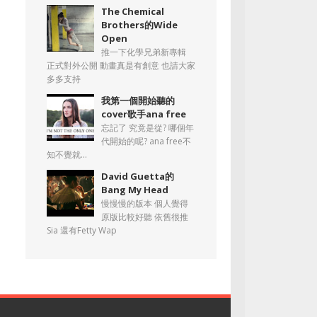
The Chemical
Brothers的Wide
Open
推一下化學兄弟新專輯
正式對外公開 動畫真是有創意 也請大家
多多支持
我第一個開始聽的
cover歌手ana free
忘記了 究竟是從? 哪個年
代開始的呢? ana free不
知不覺就...
David Guetta的
Bang My Head
慢慢慢的版本 個人覺得
原版比較好聽 依舊很推
Sia 還有Fetty Wap