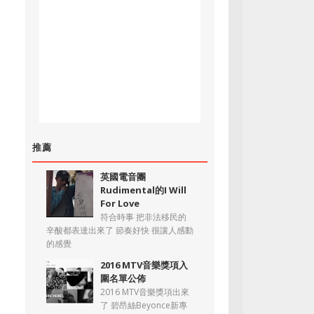
推薦
英國電音團
Rudimental的I Will
For Love
符合時事 把非法移民的
辛酸都表達出來了 節奏好快 很讓人感動
的感覺
2016 MTV音樂獎項入
圍名單公佈
2016 MTV音樂獎項出來
了 碧昂絲Beyonce新專