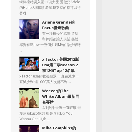
輯檸檬特調入圍11項大獎 愛黛兒Adele
的Hello入圍8項 希望我支持的都可以得
獎呀
Ariana Grande的
Focus怪奇歌曲
有一種很怪的感覺 造型
和舞蹈都讓人失望 整體
感覺有點low 一整個尖叫MV的微妙感呀
...
x factor 美國2012版
usa第二季season 2
前12強Top 12名單
x factor usa的收視觀眾 一直在減少 一
直減少到 連1000萬人次都不到 ...
Weezer的The
White Album最新同
名專輯
4/1發行 最近一直狂聽 最
愛這種kuso歌詞 很是喜歡Do You
Wanna Get High ...
Mike Tompkins的