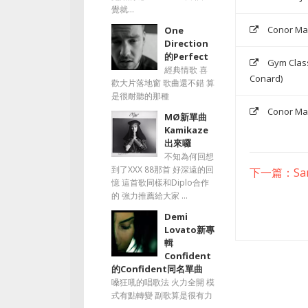
覺就...
Conor Ma
One
Direction
的Perfect
Gym Class
經典情歌 喜
Conard)
歡大片落地窗 歌曲還不錯 算
是很耐聽的那種
Conor Ma
MØ新單曲
Kamikaze
出來囉
不知為何回想
到了XXX 88那首 好深遠的回
下一篇：Sam
憶 這首歌同樣和Diplo合作
的 強力推薦給大家 ...
Demi
Lovato新專
輯
Confident
的Confident同名單曲
嗓狂吼的唱歌法 火力全開 模
式有點轉變 副歌算是很有力