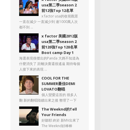
usa第二季season 2
前12強Top 12名單
x factor usa的收視觀眾
一直在減少 一直減少到 連1000萬人次
都不到 ...
x factor 美國2012版
usa第二季season 2
前120強Top 120名單
Boot camp Day 1
海選表現很傑出的Panda 大媽不知道為
什麼消失了 距離決賽還很遙遠 期待每個
人接下來的表現 ...
COOL FOR THE
SUMMER最佳DEMI
LOVATO翻唱
個人蠻愛這首的 很多人
翻 新的翻唱陸續出來之後 整理了一下
The Weeknd的Tell
Your Friends
好聽耶 終於 新MV出來了
The Weeknd好棒棒