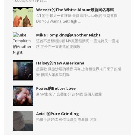
1000萬人次都不到 ...
Weezer的The White Album最新同名專輯
4/1發行 最近一直狂聽 最愛這種kuso歌詞 很是喜歡
Do You Wanna Get High ...
Mike Tompkins的Another Night
這首不是翻唱的喔 MV風景很漂亮 一直走路又一直走
路 完全在一直走路的洗腦歌
Halsey的New Americana
超喜歡 微微沙啞的嗓音 再加上有種世界末日來了的感
覺 很讓人印象深刻喔
Foxes的Better Love
新MV出來了 合聲加分 超好聽 我個人很愛
Avicii的Pure Grinding
拍攝手法好炫 可惜我還是 沒看懂 哭哭