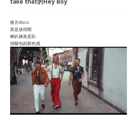
take that的Hey Boy
復古disco
真是放得開
喇叭褲真是趴
很騷包的顏色感