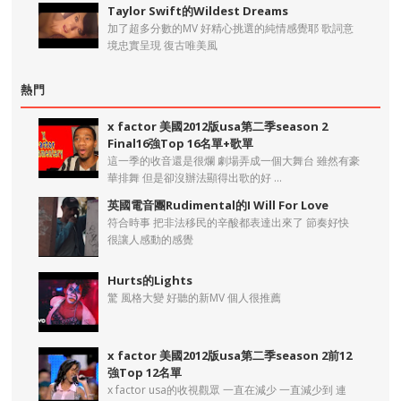
Taylor Swift的Wildest Dreams
加了超多分數的MV 好精心挑選的純情感覺耶 歌詞意
境忠實呈現 復古唯美風
熱門
x factor 美國2012版usa第二季season 2
Final16強Top 16名單+歌單
這一季的收音還是很爛 劇場弄成一個大舞台 雖然有豪
華排舞 但是卻沒辦法顯得出歌的好 ...
英國電音團Rudimental的I Will For Love
符合時事 把非法移民的辛酸都表達出來了 節奏好快
很讓人感動的感覺
Hurts的Lights
驚 風格大變 好聽的新MV 個人很推薦
x factor 美國2012版usa第二季season 2前12
強Top 12名單
x factor usa的收視觀眾 一直在減少 一直減少到 連