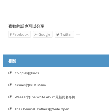
喜歡的話也可以分享
Facebook
Google
Twitter
相關
Coldplay的Birds
Grimes的Kill V. Maim
Weezer的The White Album最新同名專輯
The Chemical Brothers的Wide Open