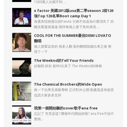
1000萬人次都不到 ...
x factor 美國2012版usa第二季season 2前120
強Top 120名單Boot camp Day 1
海選表現很傑出的Panda 大媽不知道為什麼消失了 距
離決賽還很遙遠 期待每個人接下來的表現 ...
COOL FOR THE SUMMER最佳DEMI LOVATO
翻唱
個人蠻愛這首的 很多人翻 新的翻唱陸續出來之後 整
理了一下
The Weeknd的Tell Your Friends
好聽耶 終於 新MV出來了 The Weeknd好棒棒
The Chemical Brothers的Wide Open
推一下化學兄弟新專輯 正式對外公開 動畫真是有創意
也請大家多多支持
我第一個開始聽的cover歌手ana free
忘記了 究竟是從? 哪個年代開始的呢? ana free不知不
覺就...