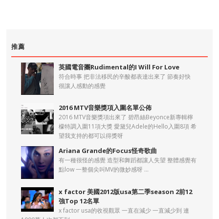
推薦
英國電音團Rudimental的I Will For Love
符合時事 把非法移民的辛酸都表達出來了 節奏好快
很讓人感動的感覺
2016 MTV音樂獎項入圍名單公佈
2016 MTV音樂獎項出來了 碧昂絲Beyonce新專輯檸
檬特調入圍11項大獎 愛黛兒Adele的Hello入圍8項 希
望我支持的都可以得獎呀
Ariana Grande的Focus怪奇歌曲
有一種很怪的感覺 造型和舞蹈都讓人失望 整體感覺有
點low 一整個尖叫MV的微妙感呀 ...
x factor 美國2012版usa第二季season 2前12
強Top 12名單
x factor usa的收視觀眾 一直在減少 一直減少到 連